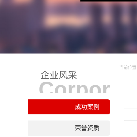
当前位置
企业风采
Corporat
成功案例
Style
荣誉资质