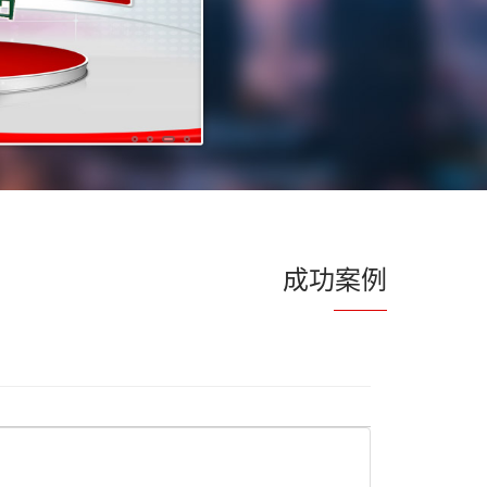
1
2
3
4
成功案例