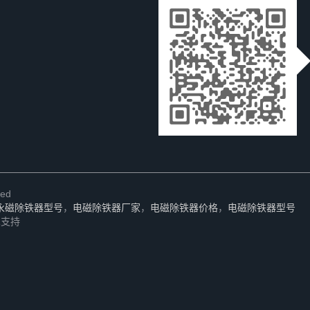
ed
永磁除铁器型号
，
电磁除铁器厂家
，
电磁除铁器价格
，
电磁除铁器型号
支持