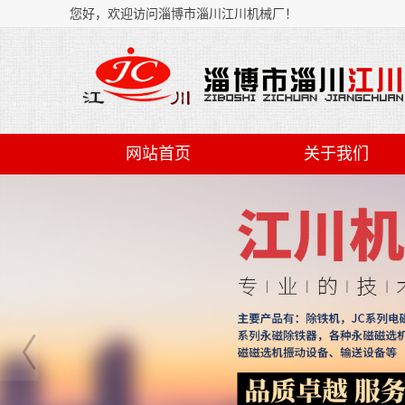
您好，欢迎访问淄博市淄川江川机械厂！
网站首页
关于我们